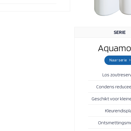
SERIE
Aquamo
Naar serie
Los zoutreserv
Condens reduce
Geschikt voor klein
Kleurendispl
Ontsmettingsm