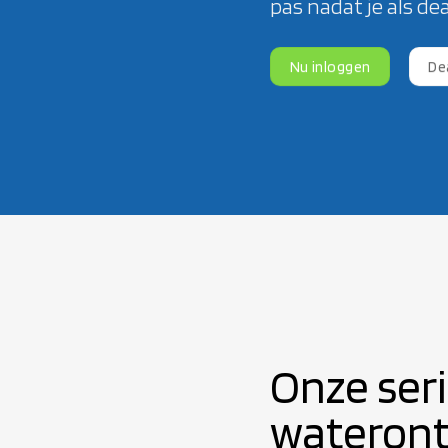
pas nadat je als de
Nu inloggen
De
Onze ser
wateront