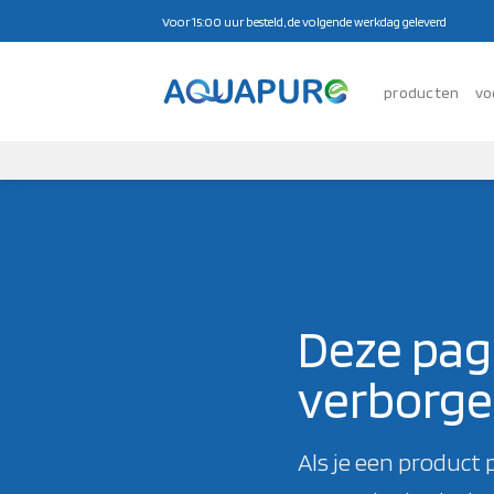
Ga
Voor 15:00 uur besteld, de volgende werkdag geleverd
naar
inhoud
producten
vo
Deze pagi
verborg
Als je een product 