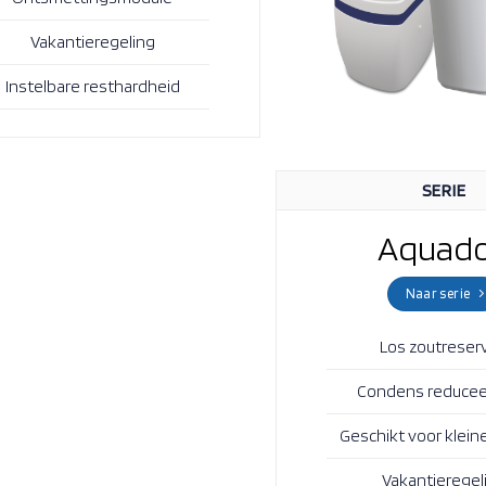
Vakantieregeling
Instelbare resthardheid
SERIE
Aquad
Naar serie
Los zoutreserv
Condens reduce
Geschikt voor klein
Vakantieregel