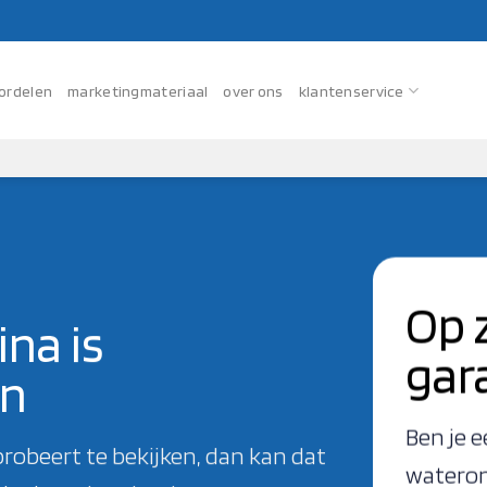
ordelen
marketingmateriaal
over ons
klantenservice
Op 
na is
gar
en
Ben je e
probeert te bekijken, dan kan dat
wateron