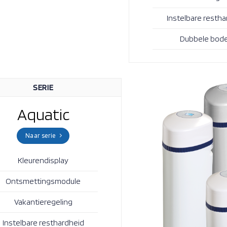
Instelbare restha
Dubbele bod
SERIE
Aquatic
Naar serie
Kleurendisplay
Ontsmettingsmodule
Vakantieregeling
Instelbare resthardheid