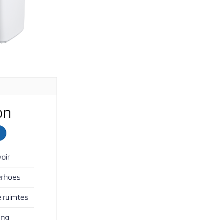
on
oir
erhoes
e ruimtes
ing