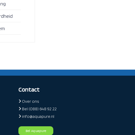
ing
rdheid
em
Contact
Over ons
Bel (088) 648 92 22
info@aquapure.nl
Bel Aquapure