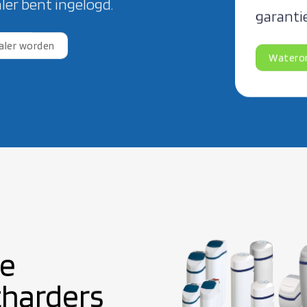
aler bent ingelogd.
garanti
aler worden
Wateron
ie
harders