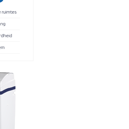
e ruimtes
ing
rdheid
em