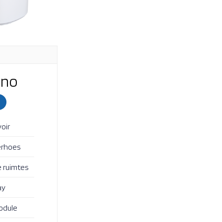
no
oir
erhoes
e ruimtes
ay
odule