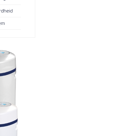
rdheid
em