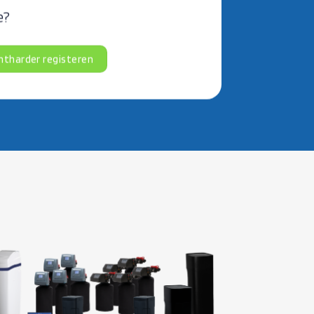
e?
tharder registeren