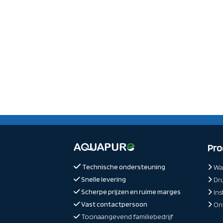
Pro
Technische ondersteuning
Wat
Snelle levering
Dr
Scherpe prijzen en ruime marges
Ins
Vast contactpersoon
Ont
Toonaangevend familiebedrijf