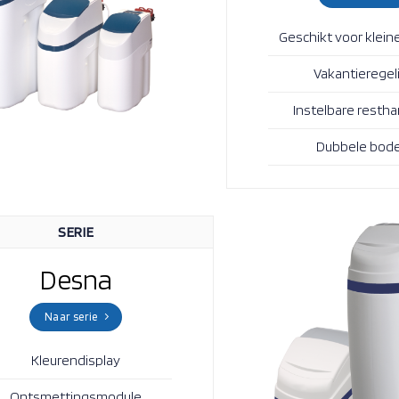
Geschikt voor klein
Vakantieregel
Instelbare restha
Dubbele bod
SERIE
Desna
Naar serie
Kleurendisplay
Ontsmettingsmodule