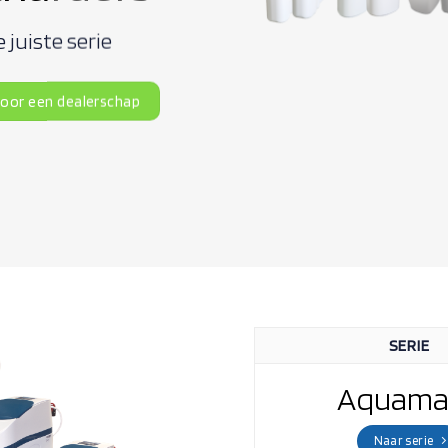
e juiste serie
oor een dealerschap
SERIE
Aquama
Naar serie