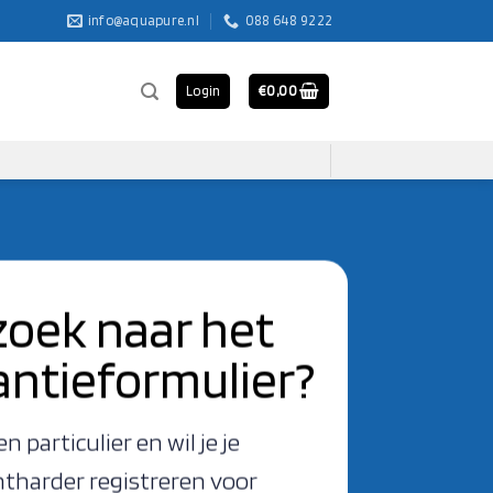
info@aquapure.nl
088 648 92 22
Login
€
0,00
zoek naar het
antieformulier?
en particulier en wil je je
tharder registreren voor