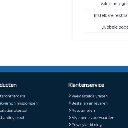
Vakantieregel
Instelbare restha
Dubbele bod
ducten
Klantenservice
erontharders
Veelgestelde vragen
ukverhogingspompen
Bestellen en leveren
tallatiemateriaal
Retourneren
hardingszout
Algemene voorwaarden
Privacyverklaring