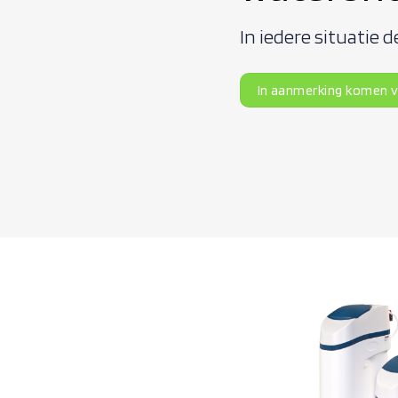
In iedere situatie d
In aanmerking komen v