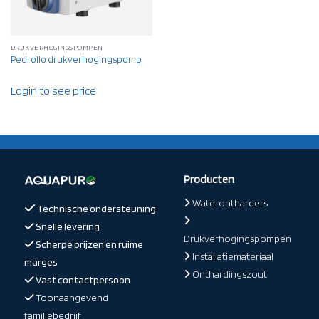
DRUKVERHOGINGSPOMPEN
Pedrollo drukverhogingspomp
Login to see price
Producten
Waterontharders
Technische ondersteuning
Snelle levering
Drukverhogingspompen
Scherpe prijzen en ruime
Installatiemateriaal
marges
Onthardingszout
Vast contactpersoon
Toonaangevend
familiebedrijf