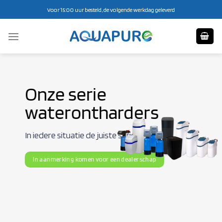
Ga
Voor 15:00 uur besteld, de volgende werkdag geleverd
naar
inhoud
Onze serie
waterontharders
In iedere situatie de juiste serie
In aanmerking komen voor een dealerschap